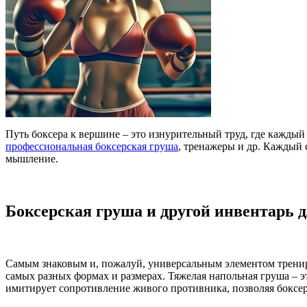
Путь боксера к вершине – это изнурительный труд, где каждый
профессиональная боксерская груша
, тренажеры и др. Каждый 
мышление.
Боксерская груша и другой инвентарь 
Самым знаковым и, пожалуй, универсальным элементом трениров
самых разных формах и размерах. Тяжелая напольная груша – э
имитирует сопротивление живого противника, позволяя боксер