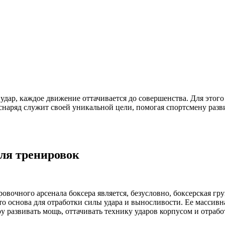
 удар, каждое движение оттачивается до совершенства. Для это
снаряд служит своей уникальной цели, помогая спортсмену развит
для тренировок
очного арсенала боксера является, безусловно, боксерская гру
то основа для отработки силы удара и выносливости. Ее массивн
у развивать мощь, оттачивать технику ударов корпусом и отраб