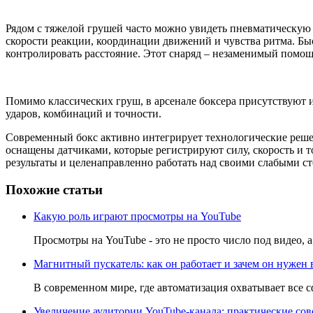
Рядом с тяжелой грушей часто можно увидеть пневматическую 
скорости реакции, координации движений и чувства ритма. Быс
контролировать расстояние. Этот снаряд – незаменимый помощн
Помимо классических груш, в арсенале боксера присутствуют 
ударов, комбинаций и точности.
Современный бокс активно интегрирует технологические реш
оснащены датчиками, которые регистрируют силу, скорость и т
результаты и целенаправленно работать над своими слабыми с
Похожие статьи
Какую роль играют просмотры на YouTube
Просмотры на YouTube - это не просто число под видео, а
Магнитный пускатель: как он работает и зачем он нужен
В современном мире, где автоматизация охватывает все 
Увеличение аудитории YouTube-канала: практические со