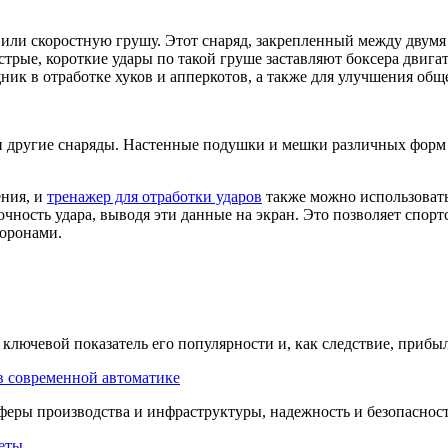
или скоростную грушу. Этот снаряд, закрепленный между двумя
трые, короткие удары по такой груше заставляют боксера двигать
ик в отработке хуков и апперкотов, а также для улучшения общ
и другие снаряды. Настенные подушки и мешки различных форм 
ения, и
тренажер для отработки ударов
также можно использовать
очность удара, выводя эти данные на экран. Это позволяет спор
торонами.
 ключевой показатель его популярности и, как следствие, прибыль
 в современной автоматике
сферы производства и инфраструктуры, надежность и безопасност
веты