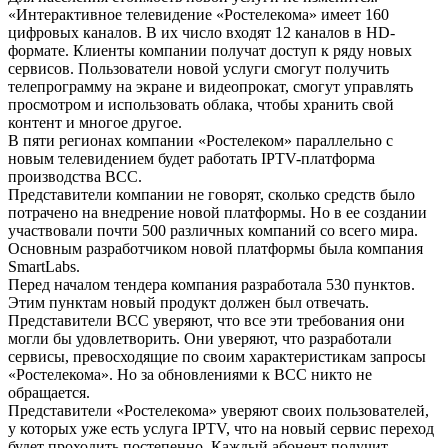
«Интерактивное телевидение «Ростелекома» имеет 160
цифровых каналов. В их число входят 12 каналов в HD-
формате. Клиенты компании получат доступ к ряду новых
сервисов. Пользователи новой услуги смогут получить
телепрограмму на экране и видеопрокат, смогут управлять
просмотром и использовать облака, чтобы хранить свой
контент и многое другое.
В пяти регионах компании «Ростелеком» параллельно с
новым телевидением будет работать IPTV-платформа
производства BCC.
Представители компании не говорят, сколько средств было
потрачено на внедрение новой платформы. Но в ее создании
участвовали почти 500 различных компаний со всего мира.
Основным разработчиком новой платформы была компания
SmartLabs.
Перед началом тендера компания разработала 530 пунктов.
Этим пунктам новый продукт должен был отвечать.
Представители ВСС уверяют, что все эти требования они
могли бы удовлетворить. Они уверяют, что разработали
сервисы, превосходящие по своим характеристикам запросы
«Ростелекома». Но за обновлениями к ВСС никто не
обращается.
Представители «Ростелекома» уверяют своих пользователей,
у которых уже есть услуга IPTV, что на новый сервис переход
будет проходить постепенно. Каждый абонент получит