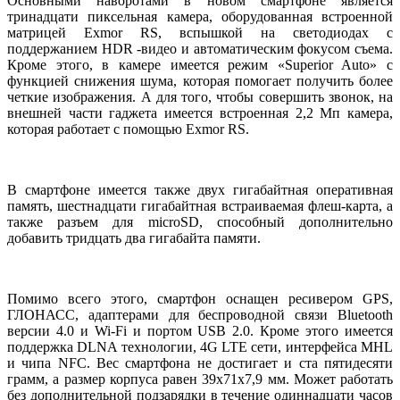
Основными наворотами в новом смартфоне является
тринадцати пиксельная камера, оборудованная встроенной
матрицей Exmor RS, вспышкой на светодиодах с
поддержанием HDR -видео и автоматическим фокусом съема.
Кроме этого, в камере имеется режим «Superior Auto» с
функцией снижения шума, которая помогает получить более
четкие изображения. А для того, чтобы совершить звонок, на
внешней части гаджета имеется встроенная 2,2 Мп камера,
которая работает с помощью Exmor RS.
В смартфоне имеется также двух гигабайтная оперативная
память, шестнадцати гигабайтная встраиваемая флеш-карта, а
также разъем для microSD, способный дополнительно
добавить тридцать два гигабайта памяти.
Помимо всего этого, смартфон оснащен ресивером GPS,
ГЛОНАСС, адаптерами для беспроводной связи Bluetooth
версии 4.0 и Wi-Fi и портом USB 2.0. Кроме этого имеется
поддержка DLNA технологии, 4G LTE сети, интерфейса MHL
и чипа NFC. Вес смартфона не достигает и ста пятидесяти
грамм, а размер корпуса равен 39х71х7,9 мм. Может работать
без дополнительной подзарядки в течение одиннадцати часов