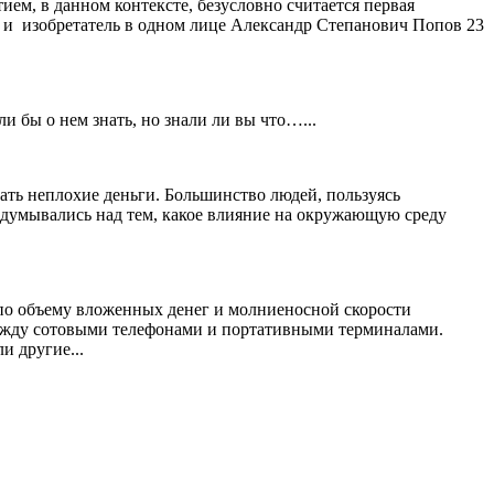
ем, в данном контексте, безусловно считается первая
к и изобретатель в одном лице Александр Степанович Попов 23
и бы о нем знать, но знали ли вы что…...
ать неплохие деньги. Большинство людей, пользуясь
адумывались над тем, какое влияние на окружающую среду
 по объему вложенных денег и молниеносной скорости
ежду сотовыми телефонами и портативными терминалами.
и другие...