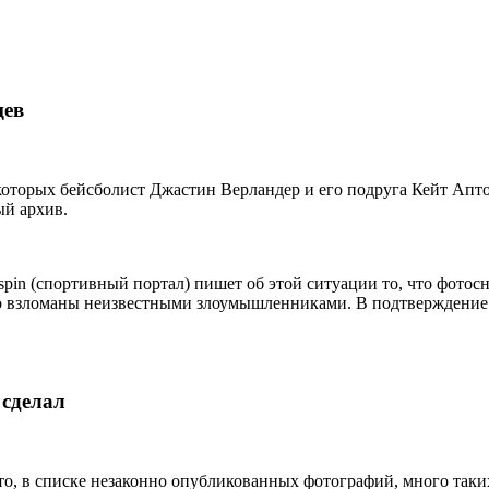
цев
 которых бейсболист Джастин Верландер и его подруга Кейт Ап
ый архив.
pin (спортивный портал) пишет об этой ситуации то, что фото
зко взломаны неизвестными злоумышленниками. В подтверждение 
 сделал
о, в списке незаконно опубликованных фотографий, много таких