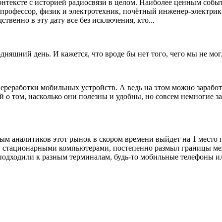
нтексте с историей радиосвязи в целом. Наиболее ценным событи
й профессор, физик и электротехник, почётный инженер-электри
твенно в эту дату все без исключения, кто...
яшний день. И кажется, что вроде бы нет того, чего мы не могл
реработки мобильных устройств. А ведь на этом можно заработ
 о том, насколько они полезны и удобны, но совсем немногие з
ым аналитиков этот рынок в скором времени выйдет на 1 место
и стационарными компьютерами, постепенно размыл границы м
подходили к разным терминалам, будь-то мобильные телефоны ил