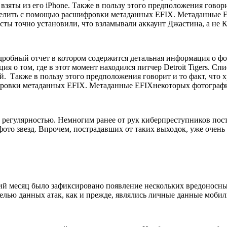
взяты из его iPhone. Также в пользу этого предположения говор
делить с помощью расшифровки метаданных EFIX. Метаданные E
сты точно установили, что взламывали аккаунт Джастина, а не К
дробный отчет в котором содержится детальная информация о фот
ия о том, где в этот момент находился питчер Detroit Tigers. С
. Также в пользу этого предположения говорит и то факт, что
ровки метаданных EFIX. Метаданные EFIXнекоторых фотографий
регулярностью. Немногим ранее от рук киберпреступников пос
ото звезд. Впрочем, пострадавших от таких выходок, уже очень
ий месяц было зафиксировано появление нескольких вредонос
лью данных атак, как и прежде, являлись личные данные мобиль