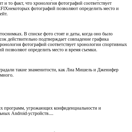
ит и то факт, что хронология фотографий соответствует
FIXнекоторых фотографий позволяют определить место и
ейт.
оснимках. В списке фото стоят и даты, когда оно было
писок действительно подтверждает совпадение графика
 хронология фотографий соответствует хронологии спортивных
 позволяют определить место и время съемки.
традали такие знаменитости, как Лиа Мишель и Дженифер
 много.
ных программ, угрожающих конфиденциальности и
ных Android-устройств....