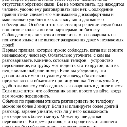
отсутствия обратной связи. Вы не можете знать, где находится
человек, удобно ему разговаривать или нет. Соблюдение
правил этики сделает его минимально дискомфортным и
максимально удобным как для вас, так и для вашего
собеседника. Особенно это касается при решении служебных
вопросов с коллегами или партнерами по бизнесу.
Соблюдение правил этики позволит вам разговаривать на
понятном языке и не вызовет раздражения даже у незнакомых
людей.
Первые правила, которые нужно соблюдать, когда вы звоните
незнакомому человеку. Обязательно уточните, с кем вы
разговариваете. Конечно, сотовый телефон – устройство
персональное, но трубку мог поднять кто-то другой, или вы
неправильно набрали номер. Если вы убедились, что
дозвонились именно нужному человеку, обязательно
представьтесь и объясните причину звонка. Теперь узнайте,
удобно ли вашему собеседнику разговаривать в данное время.
Если выяснится, что собеседник занят, просто узнайте, когда
вам можно перезвонить.
Обычно по правилам этикета разговаривать по телефону
можно не более 3 минут. Если вы планируете более долгий
разговор, заранее узнайте, есть ли у него возможность
разговаривать более 5 минут. Может лучше для вас
перезвонить. Во время разговора отгородитесь от лишнего
шума, чтобы собеседник мог вас легко услышать.