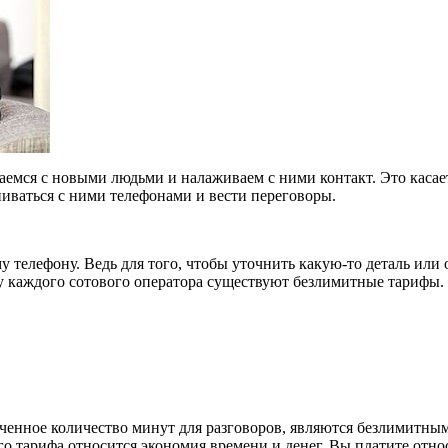
емся с новыми людьми и налаживаем с ними контакт. Это касает
ниваться с ними телефонами и вести переговоры.
 телефону. Ведь для того, чтобы уточнить какую-то деталь или
 у каждого сотового оператора существуют безлимитные тарифы.
нное количество минут для разговоров, являются безлимитными
о тарифа относится экономия времени и денег. Вы платите отно