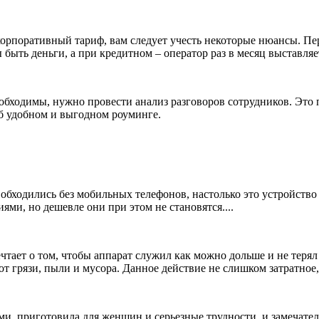
орпоративный тариф, вам следует учесть некоторые нюансы. Пе
быть деньги, а при кредитном – оператор раз в месяц выставляе
еобходимы, нужно провести анализ разговоров сотрудников. Это
б удобном и выгодном роуминге.
 обходились без мобильных телефонов, настолько это устройст
ями, но дешевле они при этом не становятся....
чтает о том, чтобы аппарат служил как можно дольше и не тер
т грязи, пыли и мусора. Данное действие не слишком затратное, 
, приготовила для женщин и серьезные трудности и замечатель